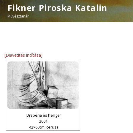
Fikner Piroska Katalin
Művésztanár
[Diavetítés indítása]
Drapéria és henger
2001.
42×60cm, ceruza