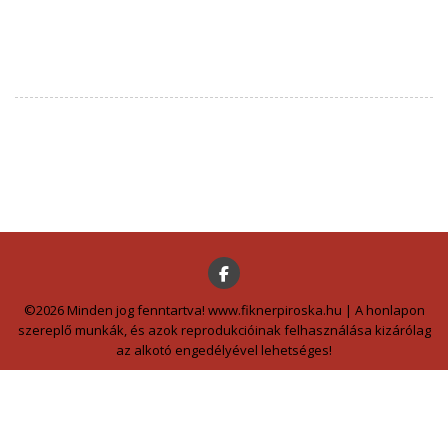
©2026 Minden jog fenntartva! www.fiknerpiroska.hu | A honlapon
szereplő munkák, és azok reprodukcióinak felhasználása kizárólag
az alkotó engedélyével lehetséges!