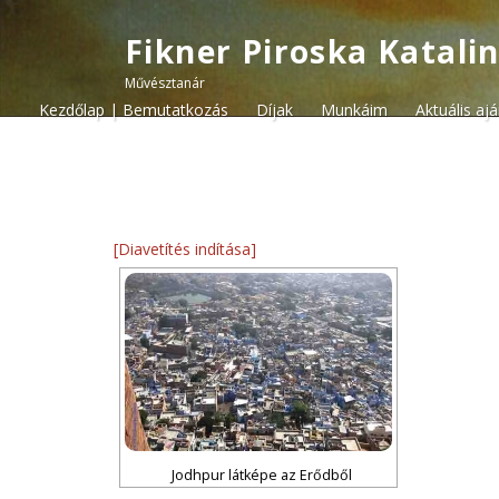
Fikner Piroska Katali
Művésztanár
Kezdőlap | Bemutatkozás
Díjak
Munkáim
Aktuális aj
[Diavetítés indítása]
Jodhpur látképe az Erődből