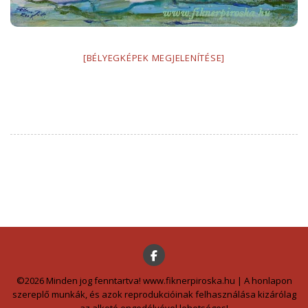
[BÉLYEGKÉPEK MEGJELENÍTÉSE]
©2026 Minden jog fenntartva! www.fiknerpiroska.hu | A honlapon
szereplő munkák, és azok reprodukcióinak felhasználása kizárólag