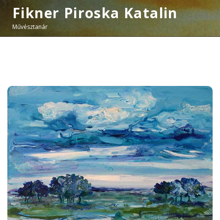
Fikner Piroska Katalin
Művésztanár