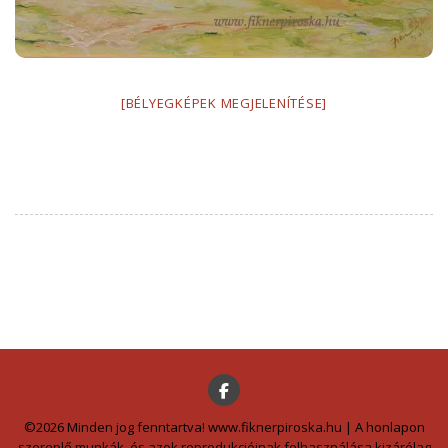
[BÉLYEGKÉPEK MEGJELENÍTÉSE]
©2026 Minden jog fenntartva! www.fiknerpiroska.hu | A honlapon
szereplő munkák, és azok reprodukcióinak felhasználása kizárólag