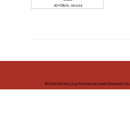
42×58cm, ceruza
©2026 Minden jog fenntartva! www.fiknerpirosk