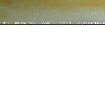
n
ánlatok
Kiállításügyek
Média
Kapcsolat
Megvásárolható 