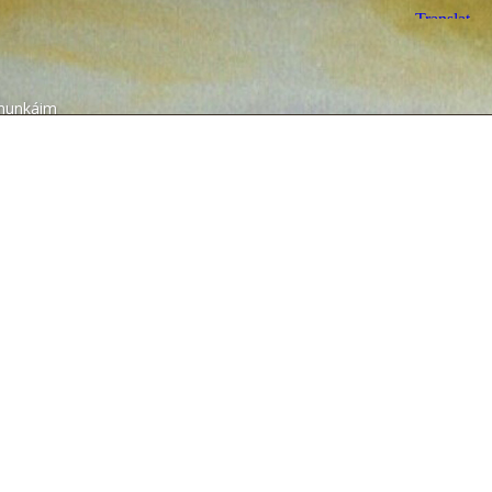
munkáim