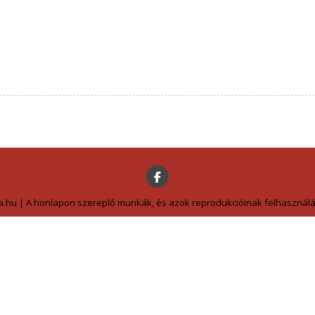
a.hu | A honlapon szereplő munkák, és azok reprodukcióinak felhasználás