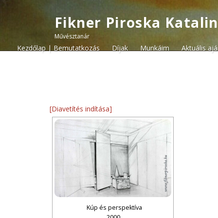
Fikner Piroska Katali
Művésztanár
Kezdőlap | Bemutatkozás
Díjak
Munkáim
Aktuális aj
[Diavetítés indítása]
Kúp és perspektíva
2000.