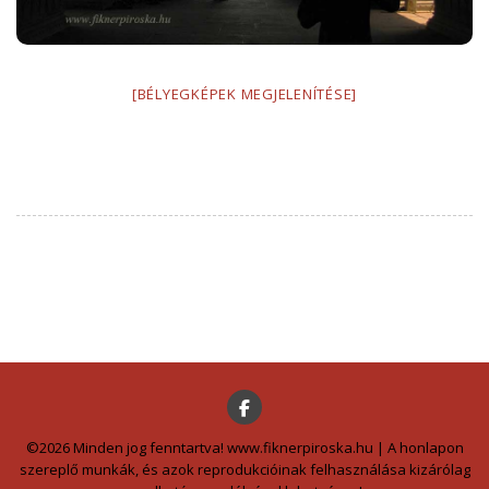
[BÉLYEGKÉPEK MEGJELENÍTÉSE]
©2026 Minden jog fenntartva! www.fiknerpiroska.hu | A honlapon
szereplő munkák, és azok reprodukcióinak felhasználása kizárólag