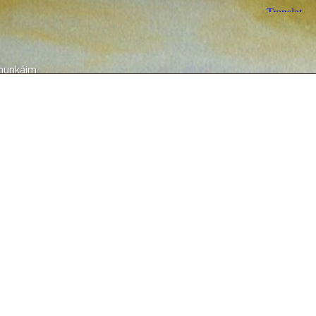
munkáim