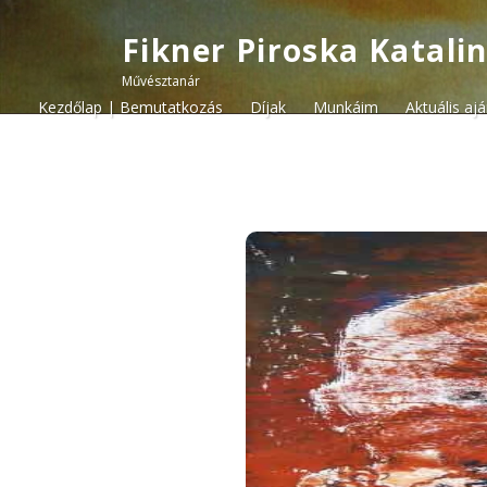
Fikner Piroska Katali
Művésztanár
Kezdőlap | Bemutatkozás
Díjak
Munkáim
Aktuális aj