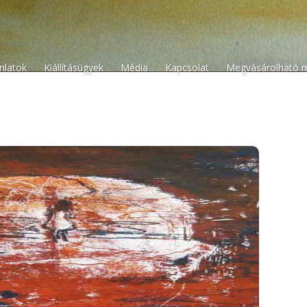
n
ánlatok
Kiállításügyek
Média
Kapcsolat
Megvásárolható 