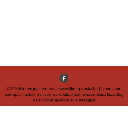
©2026 Minden jog fenntartva! www.fiknerpiroska.hu | A honlapon
szereplő munkák, és azok reprodukcióinak felhasználása kizárólag
az alkotó engedélyével lehetséges!