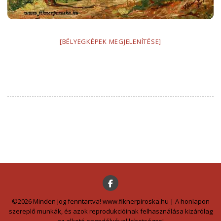
[BÉLYEGKÉPEK MEGJELENÍTÉSE]
©2026 Minden jog fenntartva! www.fiknerpiroska.hu | A honlapon
szereplő munkák, és azok reprodukcióinak felhasználása kizárólag