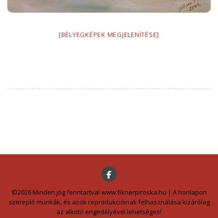
[BÉLYEGKÉPEK MEGJELENÍTÉSE]
©2026 Minden jog fenntartva! www.fiknerpiroska.hu | A honlapon
szereplő munkák, és azok reprodukcióinak felhasználása kizárólag
az alkotó engedélyével lehetséges!