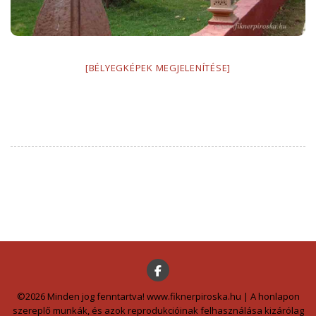
[BÉLYEGKÉPEK MEGJELENÍTÉSE]
©2026 Minden jog fenntartva! www.fiknerpiroska.hu | A honlapon
szereplő munkák, és azok reprodukcióinak felhasználása kizárólag