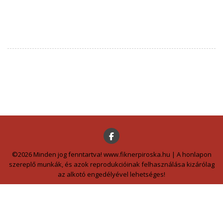
©2026 Minden jog fenntartva! www.fiknerpiroska.hu | A honlapon
szereplő munkák, és azok reprodukcióinak felhasználása kizárólag
az alkotó engedélyével lehetséges!