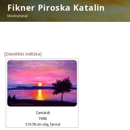
Fikner Piroska Katalin
Művésztanár
[Diavetítés indítása]
Zamárdi
1998.
57x78 cm olaj, farost