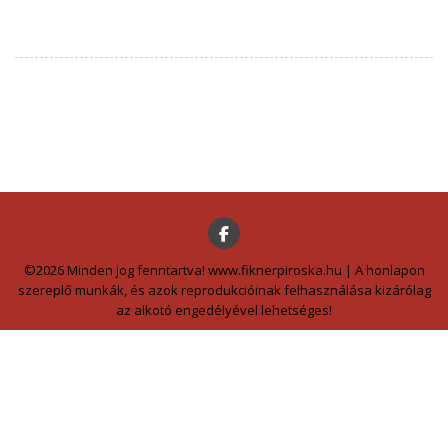
©2026 Minden jog fenntartva! www.fiknerpiroska.hu | A honlapon
szereplő munkák, és azok reprodukcióinak felhasználása kizárólag
az alkotó engedélyével lehetséges!