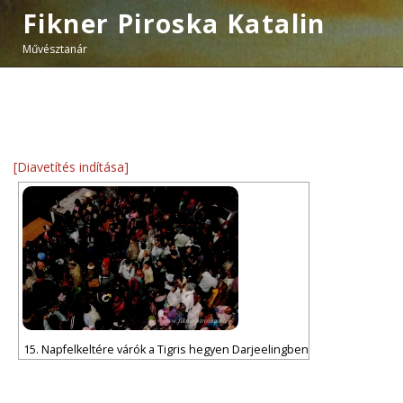
Fikner Piroska Katalin
Művésztanár
[Diavetítés indítása]
15. Napfelkeltére várók a Tigris hegyen Darjeelingben