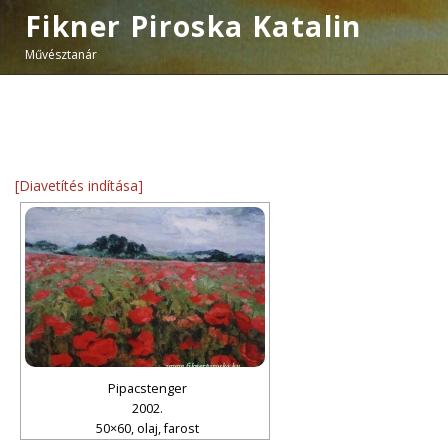
Fikner Piroska Katalin
Művésztanár
[Diavetítés indítása]
Pipacstenger
2002.
50×60, olaj, farost