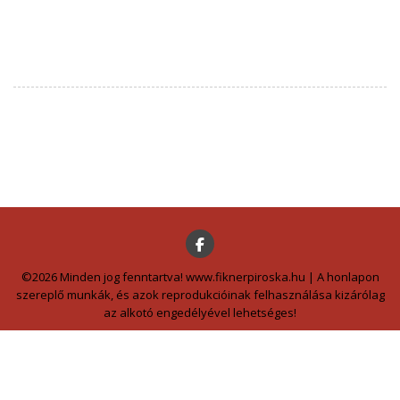
©2026 Minden jog fenntartva! www.fiknerpiroska.hu | A honlapon
szereplő munkák, és azok reprodukcióinak felhasználása kizárólag
az alkotó engedélyével lehetséges!