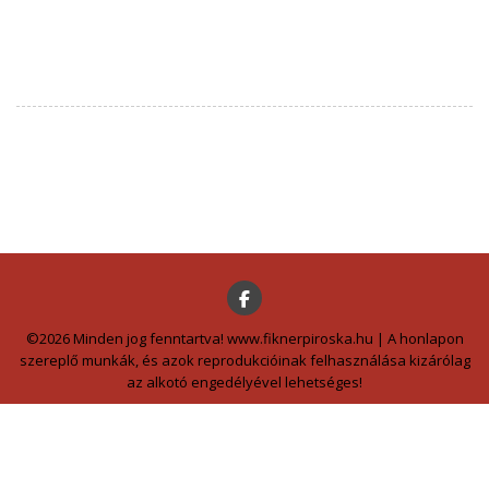
©2026 Minden jog fenntartva! www.fiknerpiroska.hu | A honlapon
szereplő munkák, és azok reprodukcióinak felhasználása kizárólag
az alkotó engedélyével lehetséges!