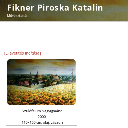
Fikner Piroska Katalin
Művésztanár
[Diavetítés indítása]
Szülőfalum Nagyigmánd
2000.
110×160 cm, olaj, vászon