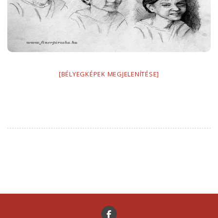
[BÉLYEGKÉPEK MEGJELENÍTÉSE]