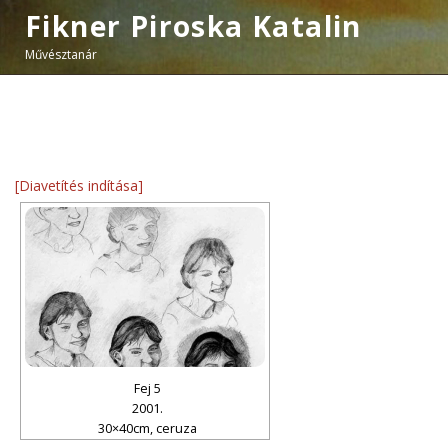
Fikner Piroska Katalin
Művésztanár
[Diavetítés indítása]
Fej 5
2001.
30×40cm, ceruza