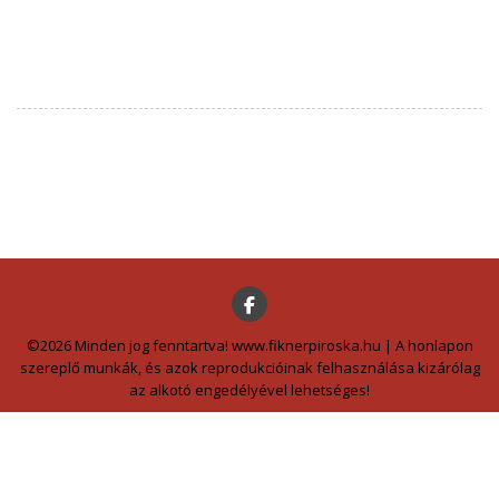
©2026 Minden jog fenntartva! www.fiknerpiroska.hu | A honlapon
szereplő munkák, és azok reprodukcióinak felhasználása kizárólag
az alkotó engedélyével lehetséges!